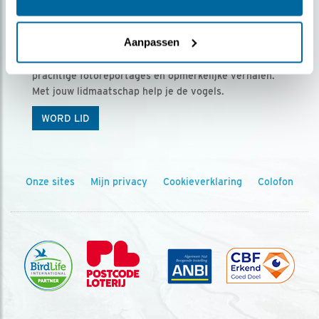
Ontvang 5 x Vogels voor € 36,00 per jaar
Aanpassen
Vogels is het tijdschrift voor onze leden, met
prachtige fotoreportages en opmerkelijke verhalen.
Met jouw lidmaatschap help je de vogels.
WORD LID
Onze sites
Mijn privacy
Cookieverklaring
Colofon