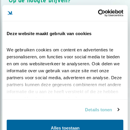
Op de hoogte blijven?
Meld je aan en ontvang nieuws, inspiratie, acties en tips
over vogels en activiteiten van Vogelbescherming.
AANMELDEN VOGELNIEUWS
Deze website maakt gebruik van cookies
Volg ons via social media
We gebruiken cookies om content en advertenties te 
personaliseren, om functies voor social media te bieden 
en om ons websiteverkeer te analyseren. Ook delen we 
informatie over uw gebruik van onze site met onze 
partners voor social media, adverteren en analyse. Deze 
partners kunnen deze gegevens combineren met andere 
informatie die u aan ze heeft verstrekt of die ze hebben 
verzameld op basis van uw gebruik van hun services.
Details tonen
Alles toestaan