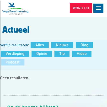
WORD LID
Men
Actueel
Alles
Nieuws
Blog
Verfijn resultaten:
Verdieping
Opinie
Tip
Video
Podcast
Geen resultaten.