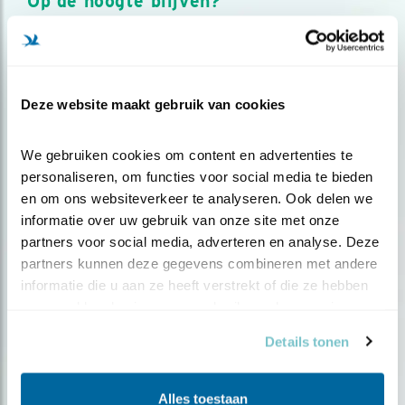
Op de hoogte blijven?
Meld je aan en ontvang nieuws, inspiratie, acties en tips
over vogels en activiteiten van Vogelbescherming.
AANMELDEN VOGELNIEUWS
Deze website maakt gebruik van cookies
Volg ons via social media
We gebruiken cookies om content en advertenties te 
personaliseren, om functies voor social media te bieden 
en om ons websiteverkeer te analyseren. Ook delen we 
informatie over uw gebruik van onze site met onze 
partners voor social media, adverteren en analyse. Deze 
partners kunnen deze gegevens combineren met andere 
informatie die u aan ze heeft verstrekt of die ze hebben 
verzameld op basis van uw gebruik van hun services.
Details tonen
Alles toestaan