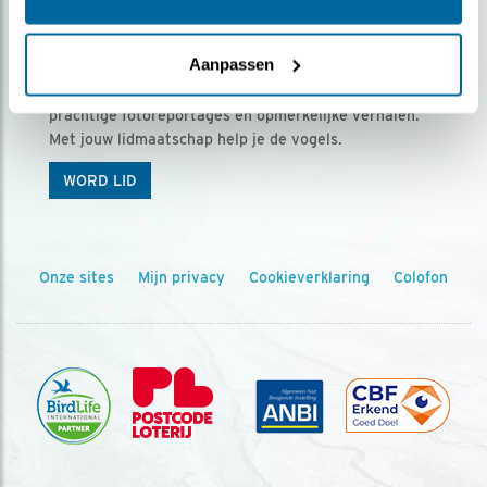
Ontvang 5 x Vogels voor € 36,00 per jaar
Aanpassen
Vogels is het tijdschrift voor onze leden, met
prachtige fotoreportages en opmerkelijke verhalen.
Met jouw lidmaatschap help je de vogels.
WORD LID
Onze sites
Mijn privacy
Cookieverklaring
Colofon