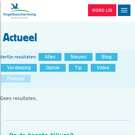
WORD LID
Men
Actueel
Alles
Nieuws
Blog
Verfijn resultaten:
Verdieping
Opinie
Tip
Video
Podcast
Geen resultaten.