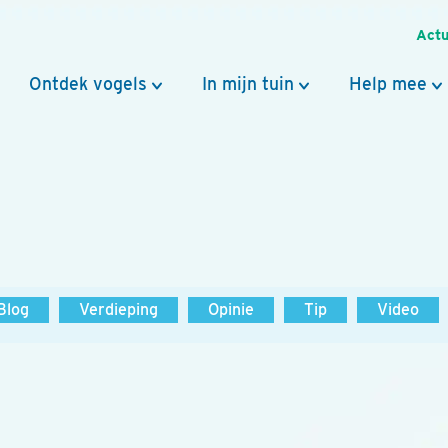
Actu
Ontdek vogels
In mijn tuin
Help mee
Blog
Verdieping
Opinie
Tip
Video