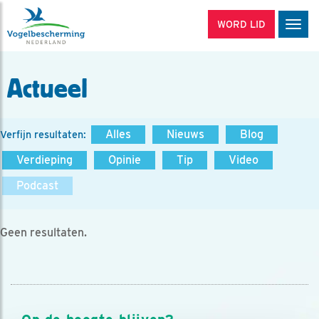
WORD LID
Men
Actueel
Alles
Nieuws
Blog
Verfijn resultaten:
Verdieping
Opinie
Tip
Video
Podcast
Geen resultaten.