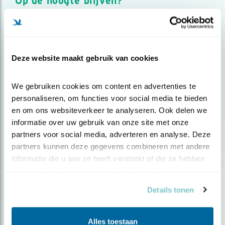
Op de hoogte blijven?
Meld je aan en ontvang nieuws, inspiratie, acties en tips
over vogels en activiteiten van Vogelbescherming.
AANMELDEN VOGELNIEUWS
Deze website maakt gebruik van cookies
Volg ons via social media
We gebruiken cookies om content en advertenties te 
personaliseren, om functies voor social media te bieden 
en om ons websiteverkeer te analyseren. Ook delen we 
informatie over uw gebruik van onze site met onze 
partners voor social media, adverteren en analyse. Deze 
partners kunnen deze gegevens combineren met andere 
informatie die u aan ze heeft verstrekt of die ze hebben 
verzameld op basis van uw gebruik van hun services.
Details tonen
Alles toestaan