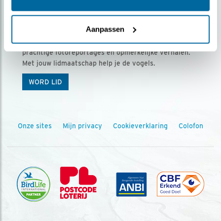
Ontvang 5 x Vogels voor € 36,00 per jaar
Aanpassen
Vogels is het tijdschrift voor onze leden, met
prachtige fotoreportages en opmerkelijke verhalen.
Met jouw lidmaatschap help je de vogels.
WORD LID
Onze sites
Mijn privacy
Cookieverklaring
Colofon