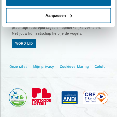
Ontvang 5 x Vogels voor € 36,00 per jaar
Aanpassen
Vogels is het tijdschrift voor onze leden, met
prachtige fotoreportages en opmerkelijke verhalen.
Met jouw lidmaatschap help je de vogels.
WORD LID
Onze sites
Mijn privacy
Cookieverklaring
Colofon