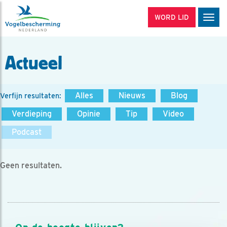
WORD LID
Men
Actueel
Alles
Nieuws
Blog
Verfijn resultaten:
Verdieping
Opinie
Tip
Video
Podcast
Geen resultaten.