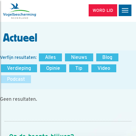
WORD LID
Men
Actueel
Alles
Nieuws
Blog
Verfijn resultaten:
Verdieping
Opinie
Tip
Video
Podcast
Geen resultaten.