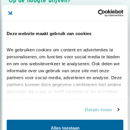
Op de hoogte blijven?
Meld je aan en ontvang nieuws, inspiratie, acties en tips
over vogels en activiteiten van Vogelbescherming.
AANMELDEN VOGELNIEUWS
Deze website maakt gebruik van cookies
Volg ons via social media
We gebruiken cookies om content en advertenties te 
personaliseren, om functies voor social media te bieden 
en om ons websiteverkeer te analyseren. Ook delen we 
informatie over uw gebruik van onze site met onze 
partners voor social media, adverteren en analyse. Deze 
partners kunnen deze gegevens combineren met andere 
informatie die u aan ze heeft verstrekt of die ze hebben 
verzameld op basis van uw gebruik van hun services.
Details tonen
Alles toestaan