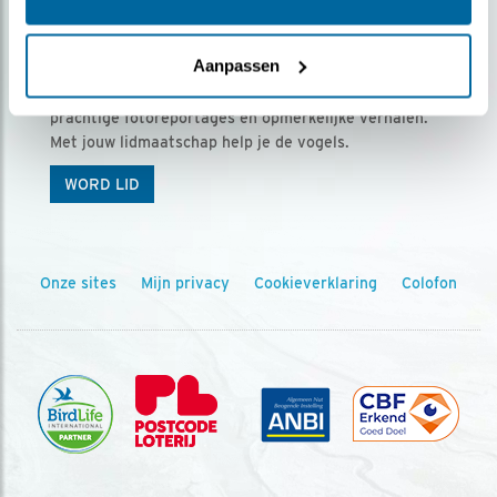
Ontvang 5 x Vogels voor € 36,00 per jaar
Aanpassen
Vogels is het tijdschrift voor onze leden, met
prachtige fotoreportages en opmerkelijke verhalen.
Met jouw lidmaatschap help je de vogels.
WORD LID
Onze sites
Mijn privacy
Cookieverklaring
Colofon