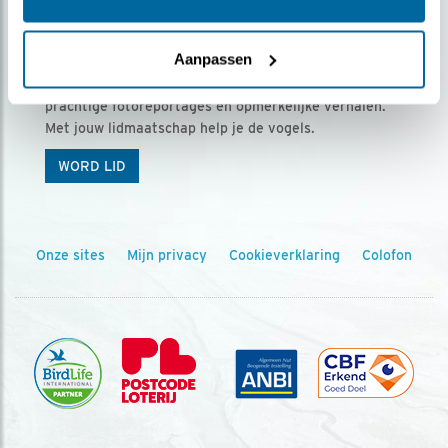
Ontvang 5 x Vogels voor € 36,00 per jaar
Aanpassen
Vogels is het tijdschrift voor onze leden, met
prachtige fotoreportages en opmerkelijke verhalen.
Met jouw lidmaatschap help je de vogels.
WORD LID
Onze sites
Mijn privacy
Cookieverklaring
Colofon