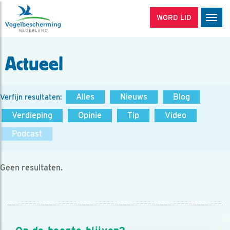
WORD LID
Men
Actueel
Alles
Nieuws
Blog
Verfijn resultaten:
Verdieping
Opinie
Tip
Video
Podcast
Geen resultaten.