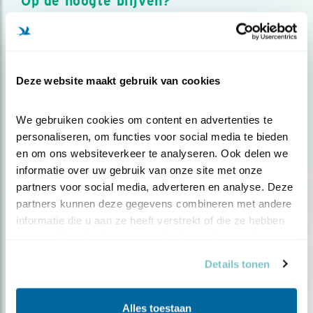
Op de hoogte blijven?
Meld je aan en ontvang nieuws, inspiratie, acties en tips
over vogels en activiteiten van Vogelbescherming.
AANMELDEN VOGELNIEUWS
Deze website maakt gebruik van cookies
Volg ons via social media
We gebruiken cookies om content en advertenties te 
personaliseren, om functies voor social media te bieden 
en om ons websiteverkeer te analyseren. Ook delen we 
informatie over uw gebruik van onze site met onze 
partners voor social media, adverteren en analyse. Deze 
partners kunnen deze gegevens combineren met andere 
informatie die u aan ze heeft verstrekt of die ze hebben 
verzameld op basis van uw gebruik van hun services.
Details tonen
Alles toestaan