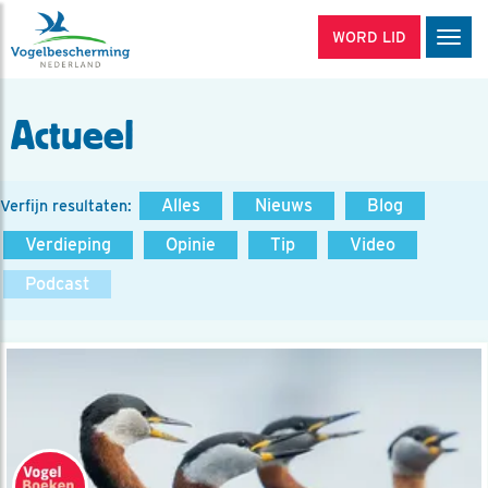
WORD LID
Men
Actueel
Alles
Nieuws
Blog
Verfijn resultaten:
Verdieping
Opinie
Tip
Video
Podcast