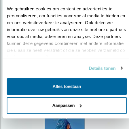
We gebruiken cookies om content en advertenties te 
personaliseren, om functies voor social media te bieden en 
om ons websiteverkeer te analyseren. Ook delen we 
Op de hoogte blijven?
informatie over uw gebruik van onze site met onze partners 
voor social media, adverteren en analyse. Deze partners 
Meld je aan en ontvang nieuws, inspiratie, acties en tips
kunnen deze gegevens combineren met andere informatie 
over vogels en activiteiten van Vogelbescherming.
die u aan ze heeft verstrekt of die ze hebben verzameld op 
AANMELDEN VOGELNIEUWS
basis van uw gebruik van hun services.
Details tonen
Volg ons via social media
Alles toestaan
Aanpassen