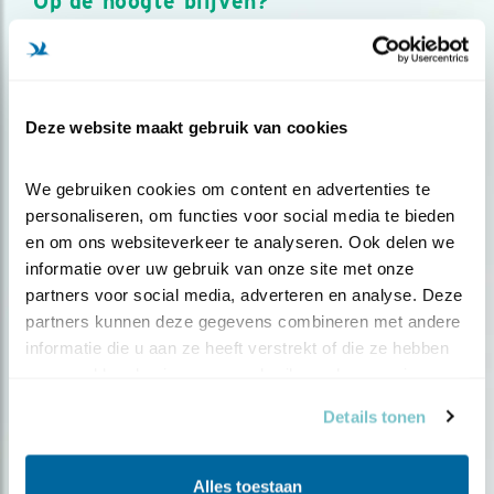
Op de hoogte blijven?
Meld je aan en ontvang nieuws, inspiratie, acties en tips
over vogels en activiteiten van Vogelbescherming.
AANMELDEN VOGELNIEUWS
Deze website maakt gebruik van cookies
Volg ons via social media
We gebruiken cookies om content en advertenties te 
personaliseren, om functies voor social media te bieden 
en om ons websiteverkeer te analyseren. Ook delen we 
informatie over uw gebruik van onze site met onze 
partners voor social media, adverteren en analyse. Deze 
partners kunnen deze gegevens combineren met andere 
informatie die u aan ze heeft verstrekt of die ze hebben 
verzameld op basis van uw gebruik van hun services.
Details tonen
Alles toestaan