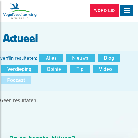
WORD LID
Men
Actueel
Alles
Nieuws
Blog
Verfijn resultaten:
Verdieping
Opinie
Tip
Video
Podcast
Geen resultaten.