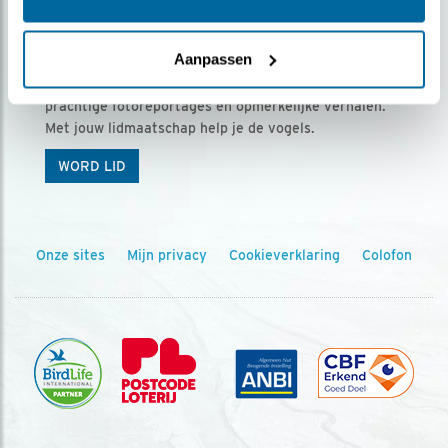
Ontvang 5 x Vogels voor € 36,00 per jaar
Aanpassen
Vogels is het tijdschrift voor onze leden, met
prachtige fotoreportages en opmerkelijke verhalen.
Met jouw lidmaatschap help je de vogels.
WORD LID
Onze sites
Mijn privacy
Cookieverklaring
Colofon