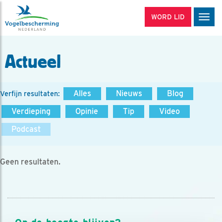
WORD LID
Men
Actueel
Alles
Nieuws
Blog
Verfijn resultaten:
Verdieping
Opinie
Tip
Video
Podcast
Geen resultaten.