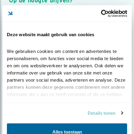
Op de hoogte blijven?
Meld je aan en ontvang nieuws, inspiratie, acties en tips
over vogels en activiteiten van Vogelbescherming.
AANMELDEN VOGELNIEUWS
Deze website maakt gebruik van cookies
Volg ons via social media
We gebruiken cookies om content en advertenties te 
personaliseren, om functies voor social media te bieden 
en om ons websiteverkeer te analyseren. Ook delen we 
informatie over uw gebruik van onze site met onze 
partners voor social media, adverteren en analyse. Deze 
partners kunnen deze gegevens combineren met andere 
informatie die u aan ze heeft verstrekt of die ze hebben 
verzameld op basis van uw gebruik van hun services.
Details tonen
Alles toestaan