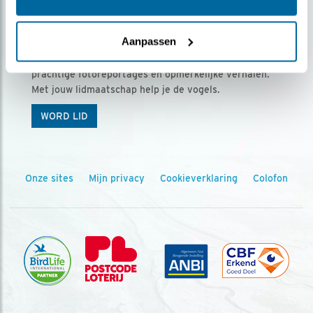
Ontvang 5 x Vogels voor € 36,00 per jaar
Aanpassen
Vogels is het tijdschrift voor onze leden, met
prachtige fotoreportages en opmerkelijke verhalen.
Met jouw lidmaatschap help je de vogels.
WORD LID
Onze sites
Mijn privacy
Cookieverklaring
Colofon