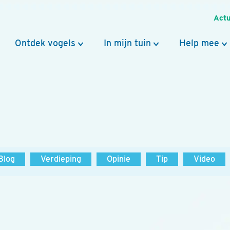
Actu
Ontdek vogels
In mijn tuin
Help mee
Blog
Verdieping
Opinie
Tip
Video