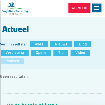
WORD LID
Men
Actueel
Alles
Nieuws
Blog
Verfijn resultaten:
Verdieping
Opinie
Tip
Video
Podcast
Geen resultaten.