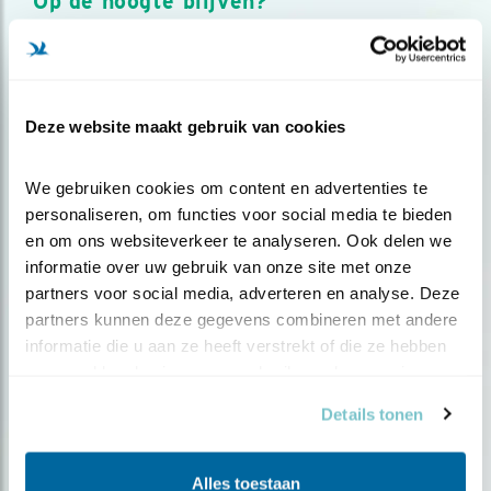
Op de hoogte blijven?
Meld je aan en ontvang nieuws, inspiratie, acties en tips
over vogels en activiteiten van Vogelbescherming.
AANMELDEN VOGELNIEUWS
Deze website maakt gebruik van cookies
Volg ons via social media
We gebruiken cookies om content en advertenties te 
personaliseren, om functies voor social media te bieden 
en om ons websiteverkeer te analyseren. Ook delen we 
informatie over uw gebruik van onze site met onze 
partners voor social media, adverteren en analyse. Deze 
partners kunnen deze gegevens combineren met andere 
informatie die u aan ze heeft verstrekt of die ze hebben 
verzameld op basis van uw gebruik van hun services.
Details tonen
Alles toestaan