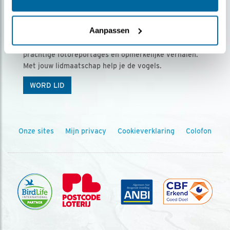
Ontvang 5 x Vogels voor € 36,00 per jaar
Aanpassen
Vogels is het tijdschrift voor onze leden, met
prachtige fotoreportages en opmerkelijke verhalen.
Met jouw lidmaatschap help je de vogels.
WORD LID
Onze sites
Mijn privacy
Cookieverklaring
Colofon