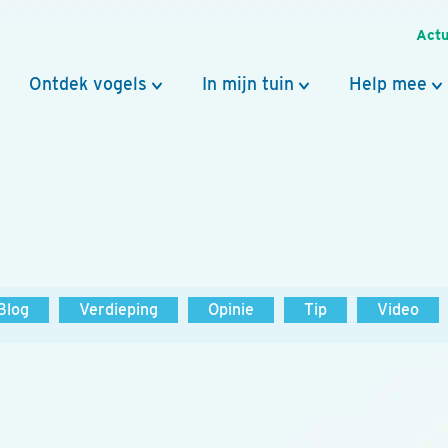
Actu
Ontdek vogels
In mijn tuin
Help mee
Blog
Verdieping
Opinie
Tip
Video