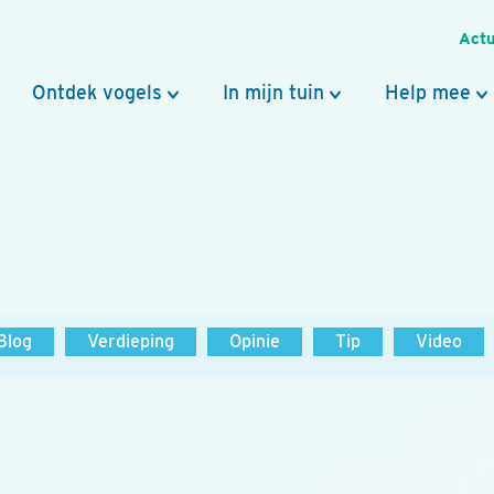
Actu
Ontdek vogels
In mijn tuin
Help mee
Blog
Verdieping
Opinie
Tip
Video