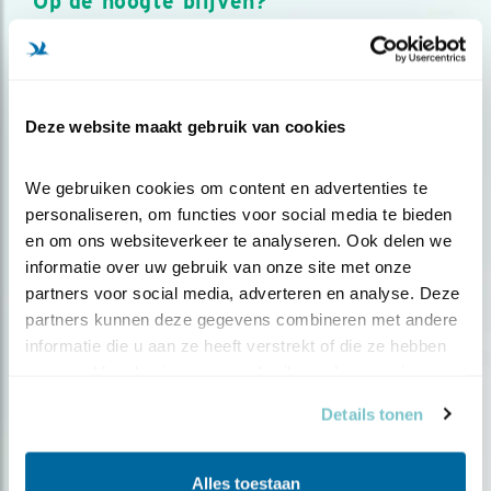
Op de hoogte blijven?
Meld je aan en ontvang nieuws, inspiratie, acties en tips
over vogels en activiteiten van Vogelbescherming.
AANMELDEN VOGELNIEUWS
Deze website maakt gebruik van cookies
Volg ons via social media
We gebruiken cookies om content en advertenties te 
personaliseren, om functies voor social media te bieden 
en om ons websiteverkeer te analyseren. Ook delen we 
informatie over uw gebruik van onze site met onze 
partners voor social media, adverteren en analyse. Deze 
partners kunnen deze gegevens combineren met andere 
informatie die u aan ze heeft verstrekt of die ze hebben 
verzameld op basis van uw gebruik van hun services.
Details tonen
Alles toestaan