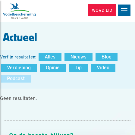
WORD LID
Men
Actueel
Alles
Nieuws
Blog
Verfijn resultaten:
Verdieping
Opinie
Tip
Video
Podcast
Geen resultaten.