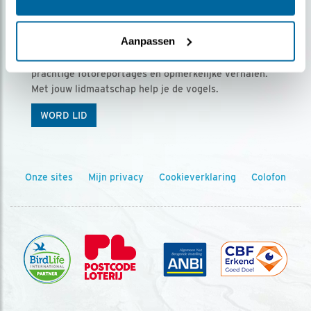
Ontvang 5 x Vogels voor € 36,00 per jaar
Aanpassen
Vogels is het tijdschrift voor onze leden, met
prachtige fotoreportages en opmerkelijke verhalen.
Met jouw lidmaatschap help je de vogels.
WORD LID
Onze sites
Mijn privacy
Cookieverklaring
Colofon