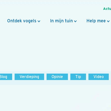
Actu
Ontdek vogels
In mijn tuin
Help mee
Blog
Verdieping
Opinie
Tip
Video