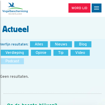
WORD LID
Men
Actueel
Alles
Nieuws
Blog
Verfijn resultaten:
Verdieping
Opinie
Tip
Video
Podcast
Geen resultaten.