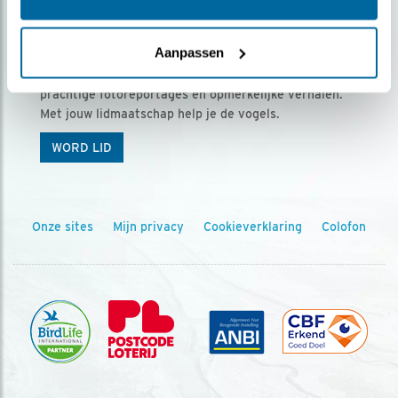
Ontvang 5 x Vogels voor € 36,00 per jaar
Aanpassen
Vogels is het tijdschrift voor onze leden, met
prachtige fotoreportages en opmerkelijke verhalen.
Met jouw lidmaatschap help je de vogels.
WORD LID
Onze sites
Mijn privacy
Cookieverklaring
Colofon