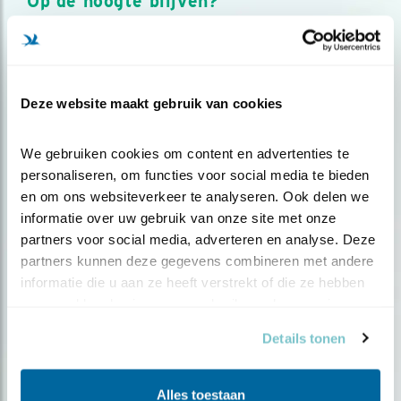
Op de hoogte blijven?
Meld je aan en ontvang nieuws, inspiratie, acties en tips
over vogels en activiteiten van Vogelbescherming.
AANMELDEN VOGELNIEUWS
Deze website maakt gebruik van cookies
Volg ons via social media
We gebruiken cookies om content en advertenties te 
personaliseren, om functies voor social media te bieden 
en om ons websiteverkeer te analyseren. Ook delen we 
informatie over uw gebruik van onze site met onze 
partners voor social media, adverteren en analyse. Deze 
partners kunnen deze gegevens combineren met andere 
informatie die u aan ze heeft verstrekt of die ze hebben 
verzameld op basis van uw gebruik van hun services.
Details tonen
Alles toestaan