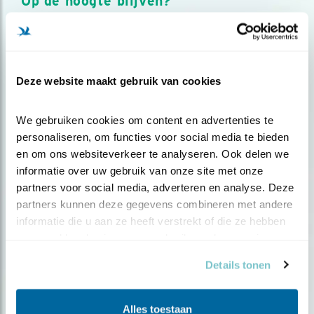
Op de hoogte blijven?
Meld je aan en ontvang nieuws, inspiratie, acties en tips
over vogels en activiteiten van Vogelbescherming.
AANMELDEN VOGELNIEUWS
Deze website maakt gebruik van cookies
Volg ons via social media
We gebruiken cookies om content en advertenties te 
personaliseren, om functies voor social media te bieden 
en om ons websiteverkeer te analyseren. Ook delen we 
informatie over uw gebruik van onze site met onze 
partners voor social media, adverteren en analyse. Deze 
partners kunnen deze gegevens combineren met andere 
informatie die u aan ze heeft verstrekt of die ze hebben 
verzameld op basis van uw gebruik van hun services.
Details tonen
Alles toestaan