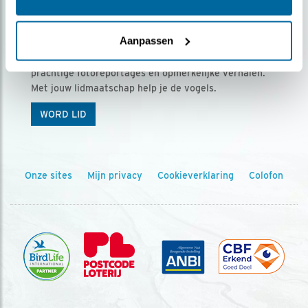
Ontvang 5 x Vogels voor € 36,00 per jaar
Aanpassen
Vogels is het tijdschrift voor onze leden, met
prachtige fotoreportages en opmerkelijke verhalen.
Met jouw lidmaatschap help je de vogels.
WORD LID
Onze sites
Mijn privacy
Cookieverklaring
Colofon