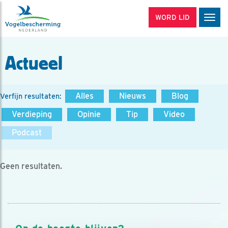
WORD LID
Men
Actueel
Alles
Nieuws
Blog
Verfijn resultaten:
Verdieping
Opinie
Tip
Video
Podcast
Geen resultaten.