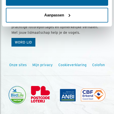
Ontvang 5 x Vogels voor € 36,00 per jaar
Aanpassen
Vogels is het tijdschrift voor onze leden, met
prachtige fotoreportages en opmerkelijke verhalen.
Met jouw lidmaatschap help je de vogels.
WORD LID
Onze sites
Mijn privacy
Cookieverklaring
Colofon