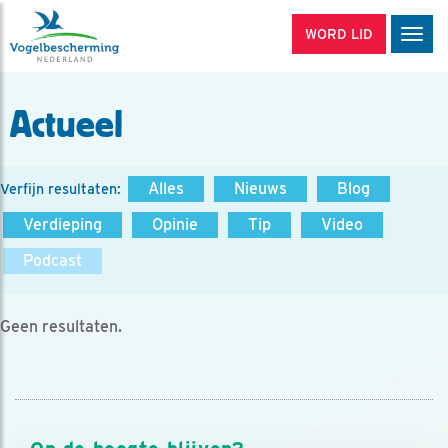
WORD LID
Men
Actueel
Alles
Nieuws
Blog
Verfijn resultaten:
Verdieping
Opinie
Tip
Video
Podcast
Geen resultaten.