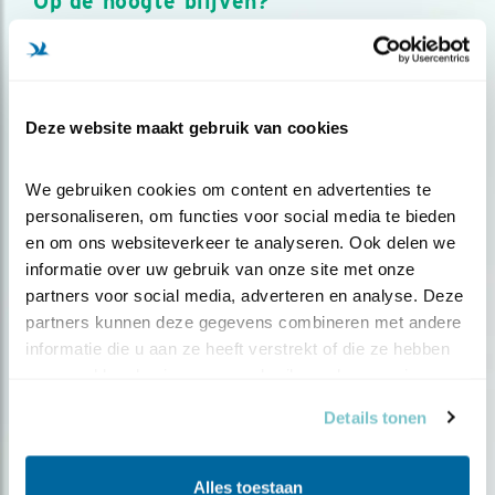
Op de hoogte blijven?
Meld je aan en ontvang nieuws, inspiratie, acties en tips
over vogels en activiteiten van Vogelbescherming.
AANMELDEN VOGELNIEUWS
Deze website maakt gebruik van cookies
Volg ons via social media
We gebruiken cookies om content en advertenties te 
personaliseren, om functies voor social media te bieden 
en om ons websiteverkeer te analyseren. Ook delen we 
informatie over uw gebruik van onze site met onze 
partners voor social media, adverteren en analyse. Deze 
partners kunnen deze gegevens combineren met andere 
informatie die u aan ze heeft verstrekt of die ze hebben 
verzameld op basis van uw gebruik van hun services.
Details tonen
Alles toestaan