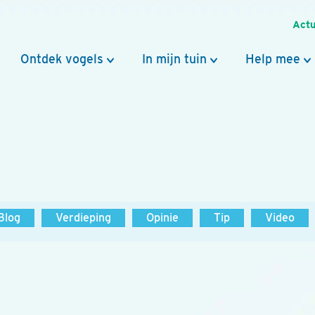
Actu
Ontdek vogels
In mijn tuin
Help mee
Blog
Verdieping
Opinie
Tip
Video