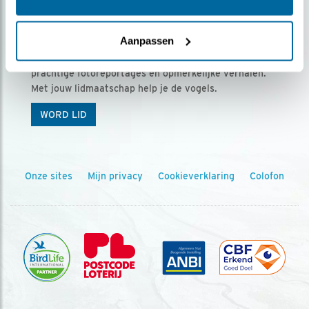
Ontvang 5 x Vogels voor € 36,00 per jaar
Aanpassen
Vogels is het tijdschrift voor onze leden, met
prachtige fotoreportages en opmerkelijke verhalen.
Met jouw lidmaatschap help je de vogels.
WORD LID
Onze sites
Mijn privacy
Cookieverklaring
Colofon