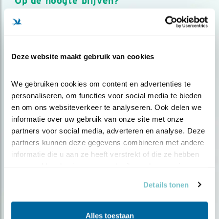
Op de hoogte blijven?
Meld je aan en ontvang nieuws, inspiratie, acties en tips
over vogels en activiteiten van Vogelbescherming.
AANMELDEN VOGELNIEUWS
Deze website maakt gebruik van cookies
Volg ons via social media
We gebruiken cookies om content en advertenties te 
personaliseren, om functies voor social media te bieden 
en om ons websiteverkeer te analyseren. Ook delen we 
informatie over uw gebruik van onze site met onze 
partners voor social media, adverteren en analyse. Deze 
partners kunnen deze gegevens combineren met andere 
informatie die u aan ze heeft verstrekt of die ze hebben 
verzameld op basis van uw gebruik van hun services.
Details tonen
Alles toestaan