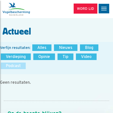
WORD LID
Men
Actueel
Alles
Nieuws
Blog
Verfijn resultaten:
Verdieping
Opinie
Tip
Video
Podcast
Geen resultaten.