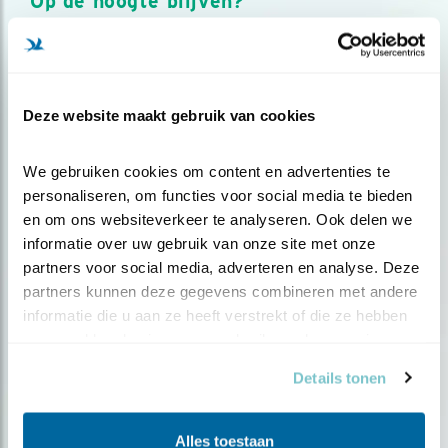
Op de hoogte blijven?
Meld je aan en ontvang nieuws, inspiratie, acties en tips
over vogels en activiteiten van Vogelbescherming.
AANMELDEN VOGELNIEUWS
Deze website maakt gebruik van cookies
Volg ons via social media
We gebruiken cookies om content en advertenties te 
personaliseren, om functies voor social media te bieden 
en om ons websiteverkeer te analyseren. Ook delen we 
informatie over uw gebruik van onze site met onze 
partners voor social media, adverteren en analyse. Deze 
partners kunnen deze gegevens combineren met andere 
informatie die u aan ze heeft verstrekt of die ze hebben 
verzameld op basis van uw gebruik van hun services.
Details tonen
Alles toestaan