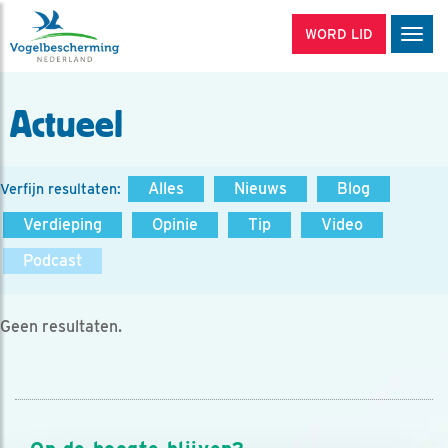
WORD LID
Men
Actueel
Alles
Nieuws
Blog
Verfijn resultaten:
Verdieping
Opinie
Tip
Video
Podcast
Geen resultaten.