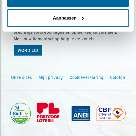
Ontvang 5 x Vogels voor € 36,00 per jaar
Aanpassen
Vogels is het tijdschrift voor onze leden, met
prachtige fotoreportages en opmerkelijke verhalen.
Met jouw lidmaatschap help je de vogels.
WORD LID
Onze sites
Mijn privacy
Cookieverklaring
Colofon