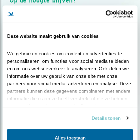
Op de hoogte blijven?
Meld je aan en ontvang nieuws, inspiratie, acties en tips
over vogels en activiteiten van Vogelbescherming.
AANMELDEN VOGELNIEUWS
Deze website maakt gebruik van cookies
Volg ons via social media
We gebruiken cookies om content en advertenties te 
personaliseren, om functies voor social media te bieden 
en om ons websiteverkeer te analyseren. Ook delen we 
informatie over uw gebruik van onze site met onze 
partners voor social media, adverteren en analyse. Deze 
partners kunnen deze gegevens combineren met andere 
informatie die u aan ze heeft verstrekt of die ze hebben 
verzameld op basis van uw gebruik van hun services.
Details tonen
Alles toestaan