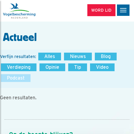
WORD LID
Men
Actueel
Alles
Nieuws
Blog
Verfijn resultaten:
Verdieping
Opinie
Tip
Video
Podcast
Geen resultaten.