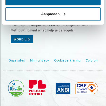
Ontvang 5 x Vogels voor € 36,00 per jaar
Aanpassen
Vogels is het tijdschrift voor onze leden, met
prachtige fotoreportages en opmerkelijke verhalen.
Met jouw lidmaatschap help je de vogels.
WORD LID
Onze sites
Mijn privacy
Cookieverklaring
Colofon