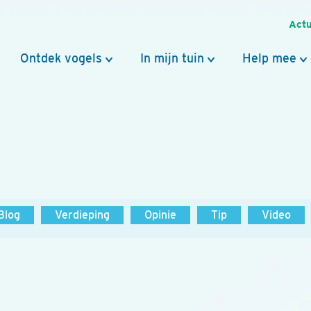
Actu
Ontdek vogels
In mijn tuin
Help mee
Blog
Verdieping
Opinie
Tip
Video