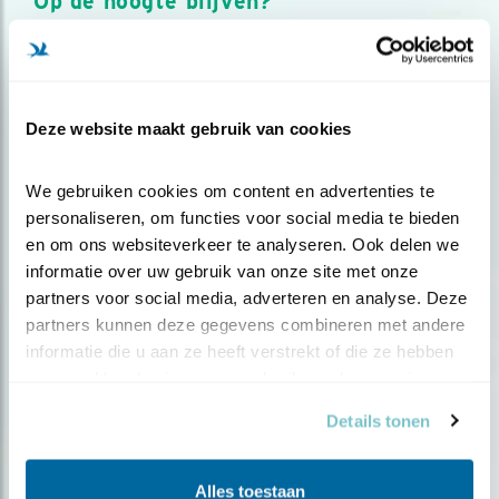
Op de hoogte blijven?
Meld je aan en ontvang nieuws, inspiratie, acties en tips
over vogels en activiteiten van Vogelbescherming.
AANMELDEN VOGELNIEUWS
Deze website maakt gebruik van cookies
Volg ons via social media
We gebruiken cookies om content en advertenties te 
personaliseren, om functies voor social media te bieden 
en om ons websiteverkeer te analyseren. Ook delen we 
informatie over uw gebruik van onze site met onze 
partners voor social media, adverteren en analyse. Deze 
partners kunnen deze gegevens combineren met andere 
informatie die u aan ze heeft verstrekt of die ze hebben 
verzameld op basis van uw gebruik van hun services.
Details tonen
Alles toestaan