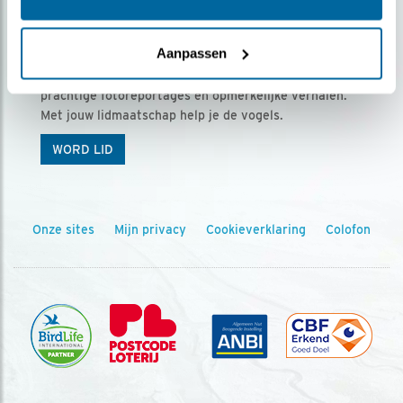
Ontvang 5 x Vogels voor € 36,00 per jaar
Aanpassen
Vogels is het tijdschrift voor onze leden, met
prachtige fotoreportages en opmerkelijke verhalen.
Met jouw lidmaatschap help je de vogels.
WORD LID
Onze sites
Mijn privacy
Cookieverklaring
Colofon