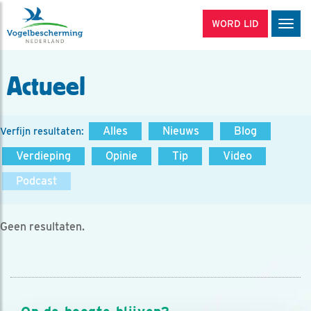
WORD LID
Men
Actueel
Alles
Nieuws
Blog
Verfijn resultaten:
Verdieping
Opinie
Tip
Video
Podcast
Geen resultaten.