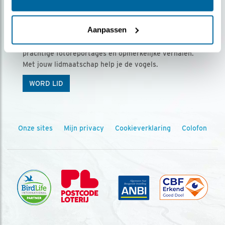
Ontvang 5 x Vogels voor € 36,00 per jaar
Aanpassen
Vogels is het tijdschrift voor onze leden, met
prachtige fotoreportages en opmerkelijke verhalen.
Met jouw lidmaatschap help je de vogels.
WORD LID
Onze sites
Mijn privacy
Cookieverklaring
Colofon