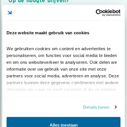
Op de hoogte blijven?
Meld je aan en ontvang nieuws, inspiratie, acties en tips
over vogels en activiteiten van Vogelbescherming.
AANMELDEN VOGELNIEUWS
Deze website maakt gebruik van cookies
Volg ons via social media
We gebruiken cookies om content en advertenties te 
personaliseren, om functies voor social media te bieden 
en om ons websiteverkeer te analyseren. Ook delen we 
informatie over uw gebruik van onze site met onze 
partners voor social media, adverteren en analyse. Deze 
partners kunnen deze gegevens combineren met andere 
informatie die u aan ze heeft verstrekt of die ze hebben 
verzameld op basis van uw gebruik van hun services.
Details tonen
Alles toestaan