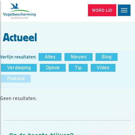
WORD LID
Men
Actueel
Alles
Nieuws
Blog
Verfijn resultaten:
Verdieping
Opinie
Tip
Video
Podcast
Geen resultaten.