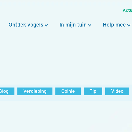
Actu
Ontdek vogels
In mijn tuin
Help mee
Blog
Verdieping
Opinie
Tip
Video