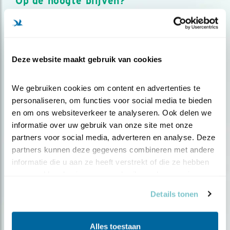
Op de hoogte blijven?
Meld je aan en ontvang nieuws, inspiratie, acties en tips
over vogels en activiteiten van Vogelbescherming.
AANMELDEN VOGELNIEUWS
Deze website maakt gebruik van cookies
Volg ons via social media
We gebruiken cookies om content en advertenties te 
personaliseren, om functies voor social media te bieden 
en om ons websiteverkeer te analyseren. Ook delen we 
informatie over uw gebruik van onze site met onze 
partners voor social media, adverteren en analyse. Deze 
partners kunnen deze gegevens combineren met andere 
informatie die u aan ze heeft verstrekt of die ze hebben 
verzameld op basis van uw gebruik van hun services.
Details tonen
Alles toestaan