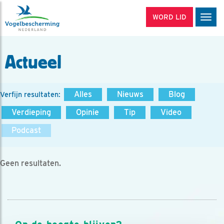
WORD LID
Men
Actueel
Alles
Nieuws
Blog
Verfijn resultaten:
Verdieping
Opinie
Tip
Video
Podcast
Geen resultaten.