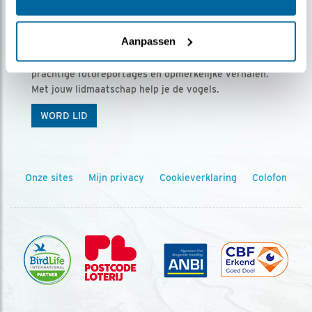
Ontvang 5 x Vogels voor € 36,00 per jaar
Aanpassen
Vogels is het tijdschrift voor onze leden, met
prachtige fotoreportages en opmerkelijke verhalen.
Met jouw lidmaatschap help je de vogels.
WORD LID
Onze sites
Mijn privacy
Cookieverklaring
Colofon