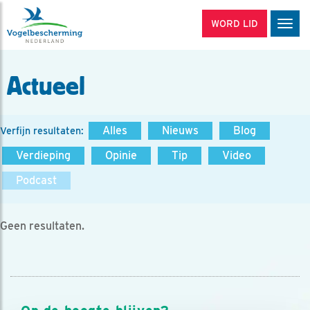
WORD LID
Men
Actueel
Alles
Nieuws
Blog
Verfijn resultaten:
Verdieping
Opinie
Tip
Video
Podcast
Geen resultaten.