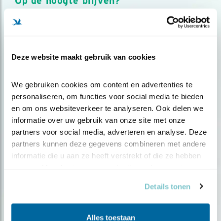
Op de hoogte blijven?
Meld je aan en ontvang nieuws, inspiratie, acties en tips
over vogels en activiteiten van Vogelbescherming.
AANMELDEN VOGELNIEUWS
Deze website maakt gebruik van cookies
Volg ons via social media
We gebruiken cookies om content en advertenties te 
personaliseren, om functies voor social media te bieden 
en om ons websiteverkeer te analyseren. Ook delen we 
informatie over uw gebruik van onze site met onze 
partners voor social media, adverteren en analyse. Deze 
partners kunnen deze gegevens combineren met andere 
informatie die u aan ze heeft verstrekt of die ze hebben 
verzameld op basis van uw gebruik van hun services.
Details tonen
Alles toestaan