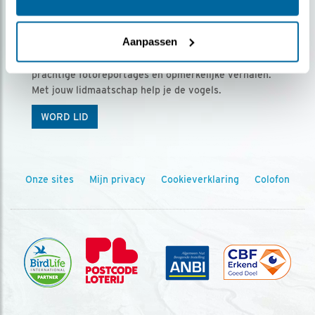
Ontvang 5 x Vogels voor € 36,00 per jaar
Aanpassen
Vogels is het tijdschrift voor onze leden, met
prachtige fotoreportages en opmerkelijke verhalen.
Met jouw lidmaatschap help je de vogels.
WORD LID
Onze sites
Mijn privacy
Cookieverklaring
Colofon