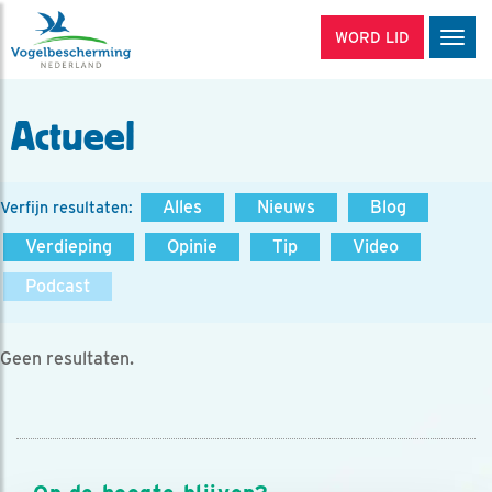
WORD LID
Men
Actueel
Alles
Nieuws
Blog
Verfijn resultaten:
Verdieping
Opinie
Tip
Video
Podcast
Geen resultaten.