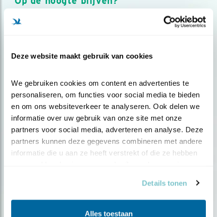
Op de hoogte blijven?
Meld je aan en ontvang nieuws, inspiratie, acties en tips
over vogels en activiteiten van Vogelbescherming.
AANMELDEN VOGELNIEUWS
Deze website maakt gebruik van cookies
Volg ons via social media
We gebruiken cookies om content en advertenties te 
personaliseren, om functies voor social media te bieden 
en om ons websiteverkeer te analyseren. Ook delen we 
informatie over uw gebruik van onze site met onze 
partners voor social media, adverteren en analyse. Deze 
partners kunnen deze gegevens combineren met andere 
informatie die u aan ze heeft verstrekt of die ze hebben 
verzameld op basis van uw gebruik van hun services.
Details tonen
Alles toestaan