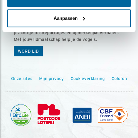
Ontvang 5 x Vogels voor € 36,00 per jaar
Aanpassen
Vogels is het tijdschrift voor onze leden, met
prachtige fotoreportages en opmerkelijke verhalen.
Met jouw lidmaatschap help je de vogels.
WORD LID
Onze sites
Mijn privacy
Cookieverklaring
Colofon