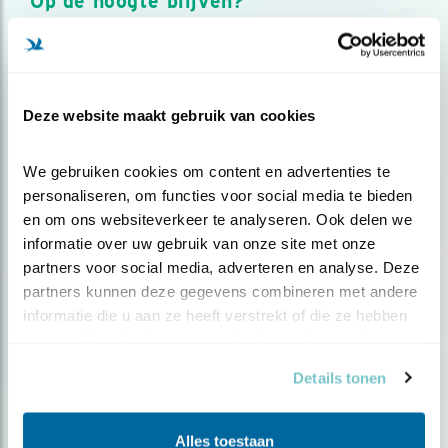
Op de hoogte blijven?
Meld je aan en ontvang nieuws, inspiratie, acties en tips
over vogels en activiteiten van Vogelbescherming.
AANMELDEN VOGELNIEUWS
Deze website maakt gebruik van cookies
Volg ons via social media
We gebruiken cookies om content en advertenties te 
personaliseren, om functies voor social media te bieden 
en om ons websiteverkeer te analyseren. Ook delen we 
informatie over uw gebruik van onze site met onze 
partners voor social media, adverteren en analyse. Deze 
partners kunnen deze gegevens combineren met andere 
informatie die u aan ze heeft verstrekt of die ze hebben 
verzameld op basis van uw gebruik van hun services.
Details tonen
Alles toestaan