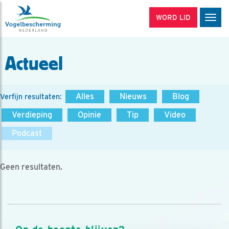
WORD LID
Men
Actueel
Alles
Nieuws
Blog
Verfijn resultaten:
Verdieping
Opinie
Tip
Video
Podcast
Geen resultaten.