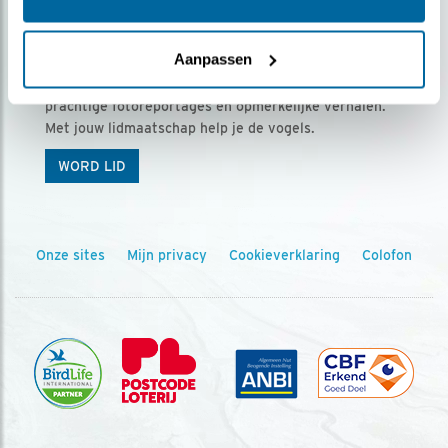
Ontvang 5 x Vogels voor € 36,00 per jaar
Aanpassen
Vogels is het tijdschrift voor onze leden, met
prachtige fotoreportages en opmerkelijke verhalen.
Met jouw lidmaatschap help je de vogels.
WORD LID
Onze sites
Mijn privacy
Cookieverklaring
Colofon