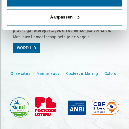
Ontvang 5 x Vogels voor € 36,00 per jaar
Aanpassen
Vogels is het tijdschrift voor onze leden, met
prachtige fotoreportages en opmerkelijke verhalen.
Met jouw lidmaatschap help je de vogels.
WORD LID
Onze sites
Mijn privacy
Cookieverklaring
Colofon