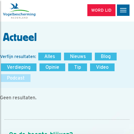
WORD LID
Men
Actueel
Alles
Nieuws
Blog
Verfijn resultaten:
Verdieping
Opinie
Tip
Video
Podcast
Geen resultaten.