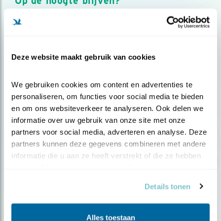
Op de hoogte blijven?
Meld je aan en ontvang nieuws, inspiratie, acties en tips
over vogels en activiteiten van Vogelbescherming.
AANMELDEN VOGELNIEUWS
Deze website maakt gebruik van cookies
Volg ons via social media
We gebruiken cookies om content en advertenties te 
personaliseren, om functies voor social media te bieden 
en om ons websiteverkeer te analyseren. Ook delen we 
informatie over uw gebruik van onze site met onze 
partners voor social media, adverteren en analyse. Deze 
partners kunnen deze gegevens combineren met andere 
informatie die u aan ze heeft verstrekt of die ze hebben 
verzameld op basis van uw gebruik van hun services.
Details tonen
Alles toestaan