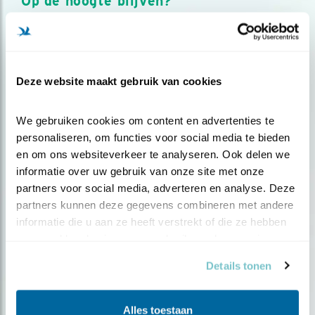
Op de hoogte blijven?
Meld je aan en ontvang nieuws, inspiratie, acties en tips
over vogels en activiteiten van Vogelbescherming.
AANMELDEN VOGELNIEUWS
Deze website maakt gebruik van cookies
Volg ons via social media
We gebruiken cookies om content en advertenties te 
personaliseren, om functies voor social media te bieden 
en om ons websiteverkeer te analyseren. Ook delen we 
informatie over uw gebruik van onze site met onze 
partners voor social media, adverteren en analyse. Deze 
partners kunnen deze gegevens combineren met andere 
informatie die u aan ze heeft verstrekt of die ze hebben 
verzameld op basis van uw gebruik van hun services.
Details tonen
Alles toestaan