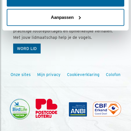
Ontvang 5 x Vogels voor € 36,00 per jaar
Aanpassen
Vogels is het tijdschrift voor onze leden, met
prachtige fotoreportages en opmerkelijke verhalen.
Met jouw lidmaatschap help je de vogels.
WORD LID
Onze sites
Mijn privacy
Cookieverklaring
Colofon