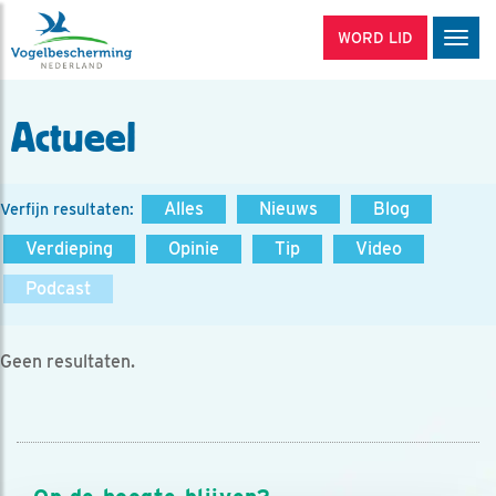
WORD LID
Men
Actueel
Alles
Nieuws
Blog
Verfijn resultaten:
Verdieping
Opinie
Tip
Video
Podcast
Geen resultaten.