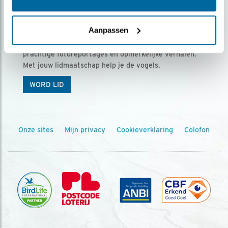
Ontvang 5 x Vogels voor € 36,00 per jaar
Aanpassen
Vogels is het tijdschrift voor onze leden, met
prachtige fotoreportages en opmerkelijke verhalen.
Met jouw lidmaatschap help je de vogels.
WORD LID
Onze sites
Mijn privacy
Cookieverklaring
Colofon