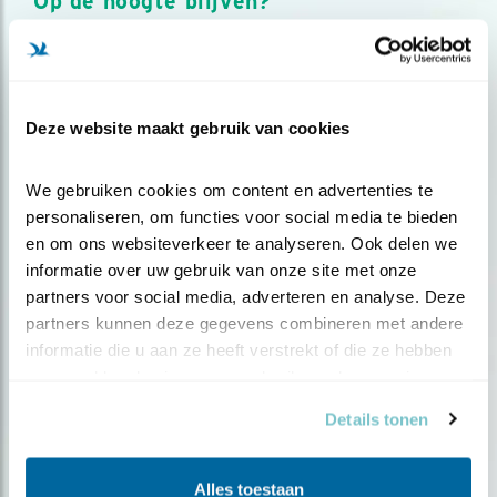
Op de hoogte blijven?
Meld je aan en ontvang nieuws, inspiratie, acties en tips
over vogels en activiteiten van Vogelbescherming.
AANMELDEN VOGELNIEUWS
Deze website maakt gebruik van cookies
Volg ons via social media
We gebruiken cookies om content en advertenties te 
personaliseren, om functies voor social media te bieden 
en om ons websiteverkeer te analyseren. Ook delen we 
informatie over uw gebruik van onze site met onze 
partners voor social media, adverteren en analyse. Deze 
partners kunnen deze gegevens combineren met andere 
informatie die u aan ze heeft verstrekt of die ze hebben 
verzameld op basis van uw gebruik van hun services.
Details tonen
Alles toestaan