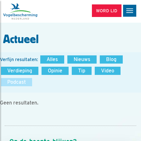
WORD LID
Men
Actueel
Alles
Nieuws
Blog
Verfijn resultaten:
Verdieping
Opinie
Tip
Video
Podcast
Geen resultaten.