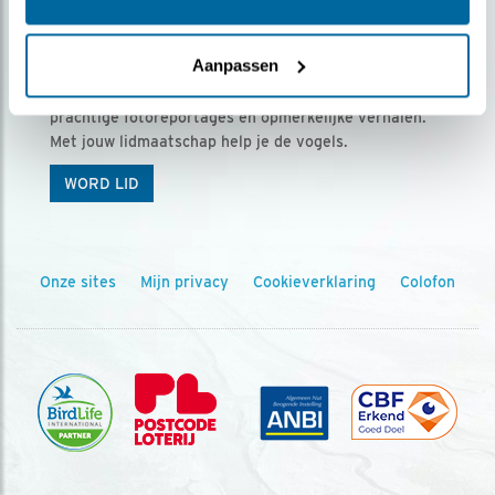
Ontvang 5 x Vogels voor € 36,00 per jaar
Aanpassen
Vogels is het tijdschrift voor onze leden, met
prachtige fotoreportages en opmerkelijke verhalen.
Met jouw lidmaatschap help je de vogels.
WORD LID
Onze sites
Mijn privacy
Cookieverklaring
Colofon