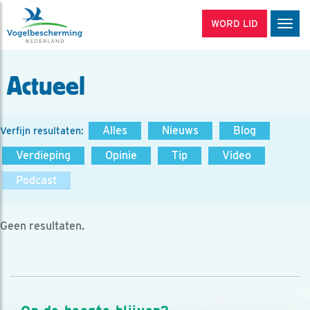
WORD LID
Men
Actueel
Alles
Nieuws
Blog
Verfijn resultaten:
Verdieping
Opinie
Tip
Video
Podcast
Geen resultaten.