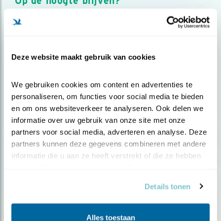
Op de hoogte blijven?
Meld je aan en ontvang nieuws, inspiratie, acties en tips
over vogels en activiteiten van Vogelbescherming.
AANMELDEN VOGELNIEUWS
Deze website maakt gebruik van cookies
Volg ons via social media
We gebruiken cookies om content en advertenties te 
personaliseren, om functies voor social media te bieden 
en om ons websiteverkeer te analyseren. Ook delen we 
informatie over uw gebruik van onze site met onze 
partners voor social media, adverteren en analyse. Deze 
partners kunnen deze gegevens combineren met andere 
informatie die u aan ze heeft verstrekt of die ze hebben 
verzameld op basis van uw gebruik van hun services.
Details tonen
Alles toestaan