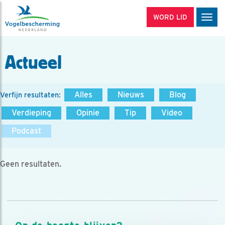
WORD LID
Men
Actueel
Alles
Nieuws
Blog
Verfijn resultaten:
Verdieping
Opinie
Tip
Video
Podcast
Geen resultaten.