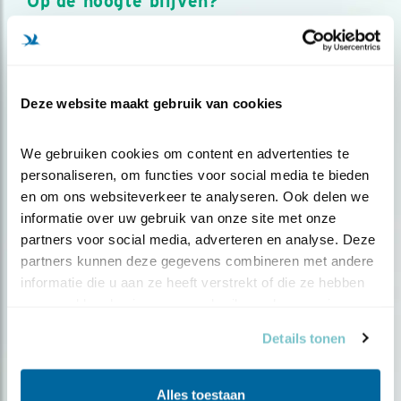
Op de hoogte blijven?
Meld je aan en ontvang nieuws, inspiratie, acties en tips
over vogels en activiteiten van Vogelbescherming.
AANMELDEN VOGELNIEUWS
Deze website maakt gebruik van cookies
Volg ons via social media
We gebruiken cookies om content en advertenties te 
personaliseren, om functies voor social media te bieden 
en om ons websiteverkeer te analyseren. Ook delen we 
informatie over uw gebruik van onze site met onze 
partners voor social media, adverteren en analyse. Deze 
partners kunnen deze gegevens combineren met andere 
informatie die u aan ze heeft verstrekt of die ze hebben 
verzameld op basis van uw gebruik van hun services.
Details tonen
Alles toestaan