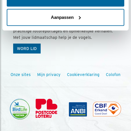
Ontvang 5 x Vogels voor € 36,00 per jaar
Aanpassen
Vogels is het tijdschrift voor onze leden, met
prachtige fotoreportages en opmerkelijke verhalen.
Met jouw lidmaatschap help je de vogels.
WORD LID
Onze sites
Mijn privacy
Cookieverklaring
Colofon