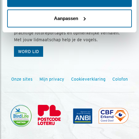
Ontvang 5 x Vogels voor € 36,00 per jaar
Aanpassen
Vogels is het tijdschrift voor onze leden, met
prachtige fotoreportages en opmerkelijke verhalen.
Met jouw lidmaatschap help je de vogels.
WORD LID
Onze sites
Mijn privacy
Cookieverklaring
Colofon