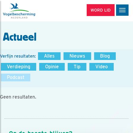
WORD LID
Men
Actueel
Alles
Nieuws
Blog
Verfijn resultaten:
Verdieping
Opinie
Tip
Video
Podcast
Geen resultaten.