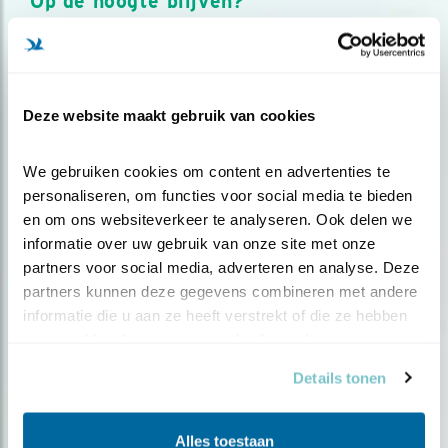
Op de hoogte blijven?
Meld je aan en ontvang nieuws, inspiratie, acties en tips
over vogels en activiteiten van Vogelbescherming.
AANMELDEN VOGELNIEUWS
Deze website maakt gebruik van cookies
Volg ons via social media
We gebruiken cookies om content en advertenties te 
personaliseren, om functies voor social media te bieden 
en om ons websiteverkeer te analyseren. Ook delen we 
informatie over uw gebruik van onze site met onze 
partners voor social media, adverteren en analyse. Deze 
partners kunnen deze gegevens combineren met andere 
informatie die u aan ze heeft verstrekt of die ze hebben 
verzameld op basis van uw gebruik van hun services.
Details tonen
Alles toestaan