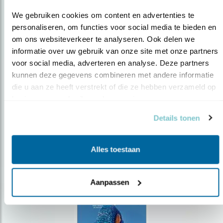
We gebruiken cookies om content en advertenties te 
personaliseren, om functies voor social media te bieden en 
om ons websiteverkeer te analyseren. Ook delen we 
Op de hoogte blijven?
informatie over uw gebruik van onze site met onze partners 
voor social media, adverteren en analyse. Deze partners 
Meld je aan en ontvang nieuws, inspiratie, acties en tips
kunnen deze gegevens combineren met andere informatie 
over vogels en activiteiten van Vogelbescherming.
die u aan ze heeft verstrekt of die ze hebben verzameld op 
AANMELDEN VOGELNIEUWS
basis van uw gebruik van hun services.
Details tonen
Volg ons via social media
Alles toestaan
Aanpassen