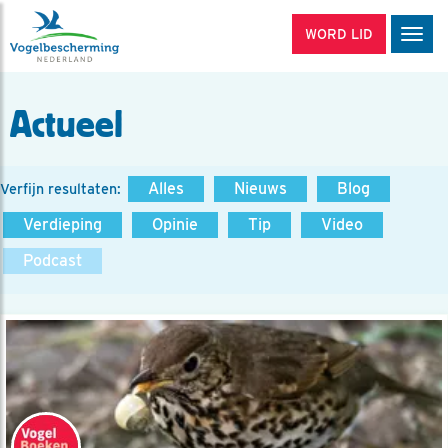
WORD LID
Men
Actueel
Alles
Nieuws
Blog
Verfijn resultaten:
Verdieping
Opinie
Tip
Video
Podcast