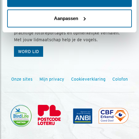
Ontvang 5 x Vogels voor € 36,00 per jaar
Aanpassen
Vogels is het tijdschrift voor onze leden, met
prachtige fotoreportages en opmerkelijke verhalen.
Met jouw lidmaatschap help je de vogels.
WORD LID
Onze sites
Mijn privacy
Cookieverklaring
Colofon