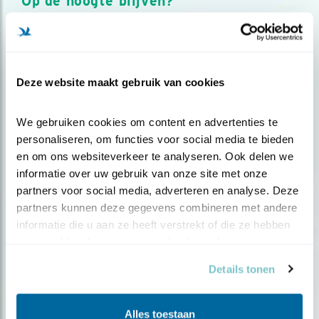
Op de hoogte blijven?
Meld je aan en ontvang nieuws, inspiratie, acties en tips
over vogels en activiteiten van Vogelbescherming.
AANMELDEN VOGELNIEUWS
Deze website maakt gebruik van cookies
Volg ons via social media
We gebruiken cookies om content en advertenties te 
personaliseren, om functies voor social media te bieden 
en om ons websiteverkeer te analyseren. Ook delen we 
informatie over uw gebruik van onze site met onze 
partners voor social media, adverteren en analyse. Deze 
partners kunnen deze gegevens combineren met andere 
informatie die u aan ze heeft verstrekt of die ze hebben 
verzameld op basis van uw gebruik van hun services.
Details tonen
Alles toestaan