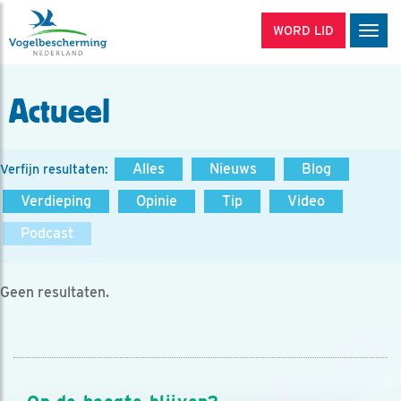
WORD LID
Men
Actueel
Alles
Nieuws
Blog
Verfijn resultaten:
Verdieping
Opinie
Tip
Video
Podcast
Geen resultaten.