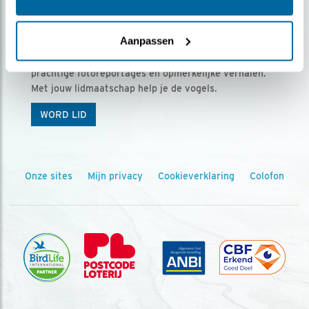
Ontvang 5 x Vogels voor € 36,00 per jaar
Aanpassen
Vogels is het tijdschrift voor onze leden, met
prachtige fotoreportages en opmerkelijke verhalen.
Met jouw lidmaatschap help je de vogels.
WORD LID
Onze sites
Mijn privacy
Cookieverklaring
Colofon