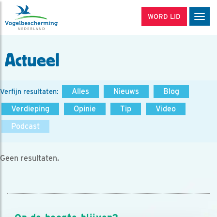
WORD LID
Men
Actueel
Alles
Nieuws
Blog
Verfijn resultaten:
Verdieping
Opinie
Tip
Video
Podcast
Geen resultaten.