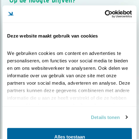
Op de hoogte blijven?
Meld je aan en ontvang nieuws, inspiratie, acties en tips
over vogels en activiteiten van Vogelbescherming.
AANMELDEN VOGELNIEUWS
Deze website maakt gebruik van cookies
Volg ons via social media
We gebruiken cookies om content en advertenties te 
personaliseren, om functies voor social media te bieden 
en om ons websiteverkeer te analyseren. Ook delen we 
informatie over uw gebruik van onze site met onze 
partners voor social media, adverteren en analyse. Deze 
partners kunnen deze gegevens combineren met andere 
informatie die u aan ze heeft verstrekt of die ze hebben 
verzameld op basis van uw gebruik van hun services.
Details tonen
Alles toestaan