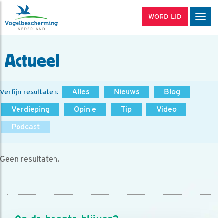
WORD LID
Men
Actueel
Alles
Nieuws
Blog
Verfijn resultaten:
Verdieping
Opinie
Tip
Video
Podcast
Geen resultaten.