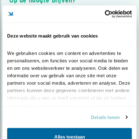
Op de hoogte blijven?
Meld je aan en ontvang nieuws, inspiratie, acties en tips
over vogels en activiteiten van Vogelbescherming.
AANMELDEN VOGELNIEUWS
Deze website maakt gebruik van cookies
Volg ons via social media
We gebruiken cookies om content en advertenties te 
personaliseren, om functies voor social media te bieden 
en om ons websiteverkeer te analyseren. Ook delen we 
informatie over uw gebruik van onze site met onze 
partners voor social media, adverteren en analyse. Deze 
partners kunnen deze gegevens combineren met andere 
informatie die u aan ze heeft verstrekt of die ze hebben 
verzameld op basis van uw gebruik van hun services.
Details tonen
Alles toestaan