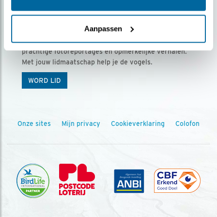
Ontvang 5 x Vogels voor € 36,00 per jaar
Aanpassen
Vogels is het tijdschrift voor onze leden, met
prachtige fotoreportages en opmerkelijke verhalen.
Met jouw lidmaatschap help je de vogels.
WORD LID
Onze sites
Mijn privacy
Cookieverklaring
Colofon