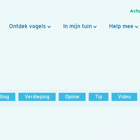
Actu
Ontdek vogels
In mijn tuin
Help mee
Blog
Verdieping
Opinie
Tip
Video