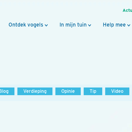
Actu
Ontdek vogels
In mijn tuin
Help mee
Blog
Verdieping
Opinie
Tip
Video