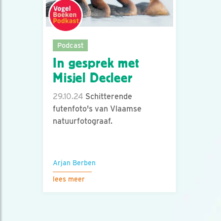
Podcast
In gesprek met
Misjel Decleer
29.10.24
Schitterende
futenfoto's van Vlaamse
natuurfotograaf.
Arjan Berben
lees meer