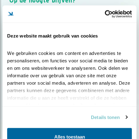
Op de hoogte blijven?
Meld je aan en ontvang nieuws, inspiratie, acties en tips
over vogels en activiteiten van Vogelbescherming.
AANMELDEN VOGELNIEUWS
Deze website maakt gebruik van cookies
Volg ons via social media
We gebruiken cookies om content en advertenties te 
personaliseren, om functies voor social media te bieden 
en om ons websiteverkeer te analyseren. Ook delen we 
informatie over uw gebruik van onze site met onze 
partners voor social media, adverteren en analyse. Deze 
partners kunnen deze gegevens combineren met andere 
informatie die u aan ze heeft verstrekt of die ze hebben 
verzameld op basis van uw gebruik van hun services.
Details tonen
Alles toestaan