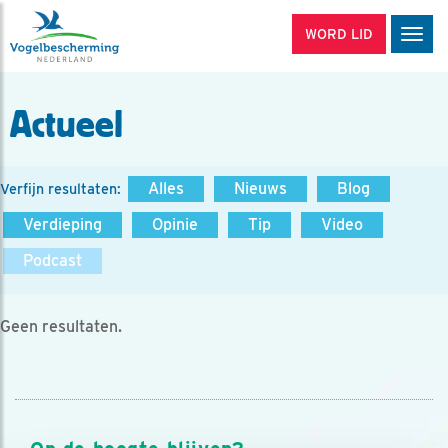
WORD LID
Men
Actueel
Alles
Nieuws
Blog
Verfijn resultaten:
Verdieping
Opinie
Tip
Video
Podcast
Geen resultaten.