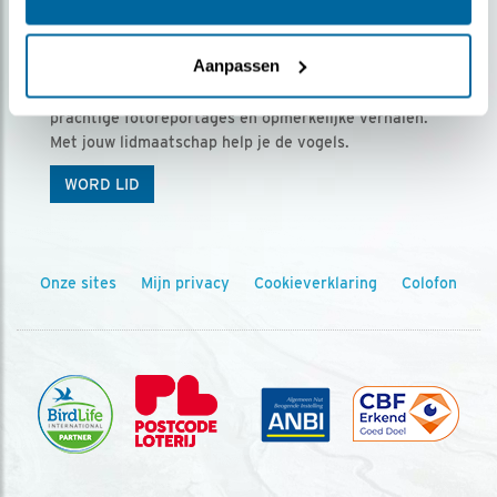
Ontvang 5 x Vogels voor € 36,00 per jaar
Aanpassen
Vogels is het tijdschrift voor onze leden, met
prachtige fotoreportages en opmerkelijke verhalen.
Met jouw lidmaatschap help je de vogels.
WORD LID
Onze sites
Mijn privacy
Cookieverklaring
Colofon