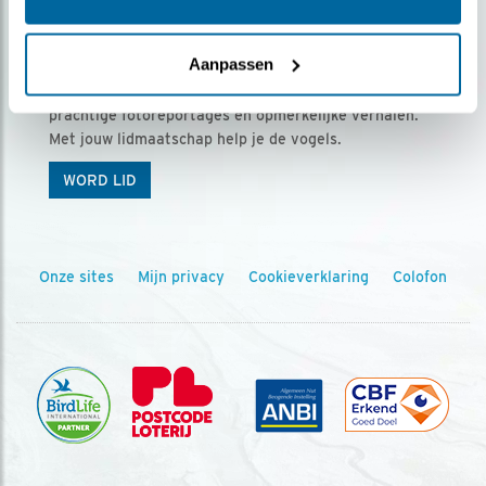
Ontvang 5 x Vogels voor € 36,00 per jaar
Aanpassen
Vogels is het tijdschrift voor onze leden, met
prachtige fotoreportages en opmerkelijke verhalen.
Met jouw lidmaatschap help je de vogels.
WORD LID
Onze sites
Mijn privacy
Cookieverklaring
Colofon