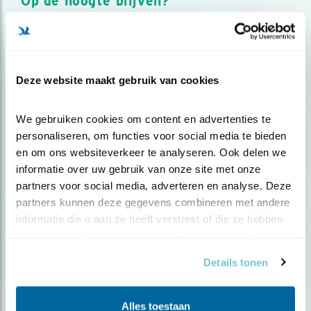
Op de hoogte blijven?
Meld je aan en ontvang nieuws, inspiratie, acties en tips
over vogels en activiteiten van Vogelbescherming.
AANMELDEN VOGELNIEUWS
Deze website maakt gebruik van cookies
Volg ons via social media
We gebruiken cookies om content en advertenties te 
personaliseren, om functies voor social media te bieden 
en om ons websiteverkeer te analyseren. Ook delen we 
informatie over uw gebruik van onze site met onze 
partners voor social media, adverteren en analyse. Deze 
partners kunnen deze gegevens combineren met andere 
informatie die u aan ze heeft verstrekt of die ze hebben 
verzameld op basis van uw gebruik van hun services.
Details tonen
Alles toestaan