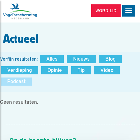
WORD LID
Men
Actueel
Alles
Nieuws
Blog
Verfijn resultaten:
Verdieping
Opinie
Tip
Video
Podcast
Geen resultaten.