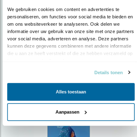
We gebruiken cookies om content en advertenties te 
personaliseren, om functies voor social media te bieden en 
om ons websiteverkeer te analyseren. Ook delen we 
Op de hoogte blijven?
informatie over uw gebruik van onze site met onze partners 
voor social media, adverteren en analyse. Deze partners 
Meld je aan en ontvang nieuws, inspiratie, acties en tips
kunnen deze gegevens combineren met andere informatie 
over vogels en activiteiten van Vogelbescherming.
die u aan ze heeft verstrekt of die ze hebben verzameld op 
AANMELDEN VOGELNIEUWS
basis van uw gebruik van hun services.
Details tonen
Volg ons via social media
Alles toestaan
Aanpassen