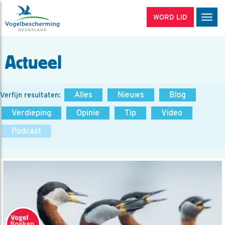
WORD LID
Men
Actueel
Alles
Nieuws
Blog
Verfijn resultaten:
Verdieping
Opinie
Tip
Video
Podcast