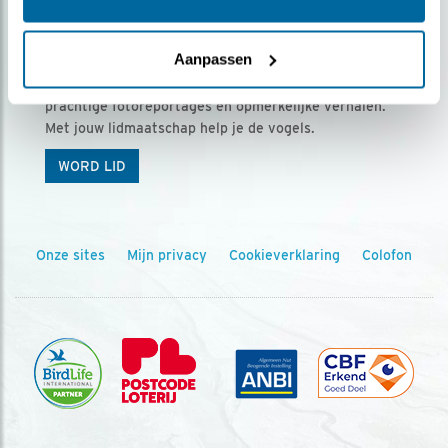
Ontvang 5 x Vogels voor € 36,00 per jaar
Aanpassen
Vogels is het tijdschrift voor onze leden, met
prachtige fotoreportages en opmerkelijke verhalen.
Met jouw lidmaatschap help je de vogels.
WORD LID
Onze sites
Mijn privacy
Cookieverklaring
Colofon