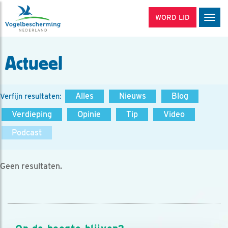
WORD LID
Men
Actueel
Alles
Nieuws
Blog
Verfijn resultaten:
Verdieping
Opinie
Tip
Video
Podcast
Geen resultaten.