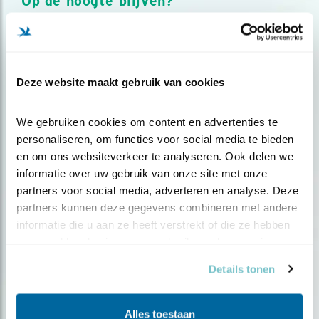
Op de hoogte blijven?
Meld je aan en ontvang nieuws, inspiratie, acties en tips
over vogels en activiteiten van Vogelbescherming.
AANMELDEN VOGELNIEUWS
Deze website maakt gebruik van cookies
Volg ons via social media
We gebruiken cookies om content en advertenties te 
personaliseren, om functies voor social media te bieden 
en om ons websiteverkeer te analyseren. Ook delen we 
informatie over uw gebruik van onze site met onze 
partners voor social media, adverteren en analyse. Deze 
partners kunnen deze gegevens combineren met andere 
informatie die u aan ze heeft verstrekt of die ze hebben 
verzameld op basis van uw gebruik van hun services.
Details tonen
Alles toestaan