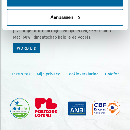
Ontvang 5 x Vogels voor € 36,00 per jaar
Aanpassen
Vogels is het tijdschrift voor onze leden, met
prachtige fotoreportages en opmerkelijke verhalen.
Met jouw lidmaatschap help je de vogels.
WORD LID
Onze sites
Mijn privacy
Cookieverklaring
Colofon