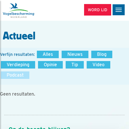
WORD LID
Men
Actueel
Alles
Nieuws
Blog
Verfijn resultaten:
Verdieping
Opinie
Tip
Video
Podcast
Geen resultaten.