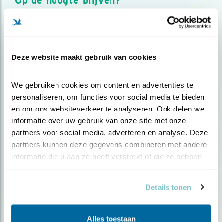
Op de hoogte blijven?
Meld je aan en ontvang nieuws, inspiratie, acties en tips
over vogels en activiteiten van Vogelbescherming.
AANMELDEN VOGELNIEUWS
Deze website maakt gebruik van cookies
Volg ons via social media
We gebruiken cookies om content en advertenties te 
personaliseren, om functies voor social media te bieden 
en om ons websiteverkeer te analyseren. Ook delen we 
informatie over uw gebruik van onze site met onze 
partners voor social media, adverteren en analyse. Deze 
partners kunnen deze gegevens combineren met andere 
informatie die u aan ze heeft verstrekt of die ze hebben 
verzameld op basis van uw gebruik van hun services.
Details tonen
Alles toestaan