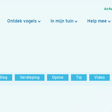
Actu
Ontdek vogels
In mijn tuin
Help mee
Blog
Verdieping
Opinie
Tip
Video