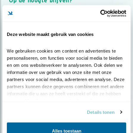
Op de hoogte blijven?
Meld je aan en ontvang nieuws, inspiratie, acties en tips
over vogels en activiteiten van Vogelbescherming.
AANMELDEN VOGELNIEUWS
Deze website maakt gebruik van cookies
Volg ons via social media
We gebruiken cookies om content en advertenties te 
personaliseren, om functies voor social media te bieden 
en om ons websiteverkeer te analyseren. Ook delen we 
informatie over uw gebruik van onze site met onze 
partners voor social media, adverteren en analyse. Deze 
partners kunnen deze gegevens combineren met andere 
informatie die u aan ze heeft verstrekt of die ze hebben 
verzameld op basis van uw gebruik van hun services.
Details tonen
Alles toestaan