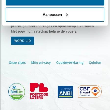
Ontvang 5 x Vogels voor € 36,00 per jaar
Aanpassen
Vogels is het tijdschrift voor onze leden, met
prachtige fotoreportages en opmerkelijke verhalen.
Met jouw lidmaatschap help je de vogels.
WORD LID
Onze sites
Mijn privacy
Cookieverklaring
Colofon