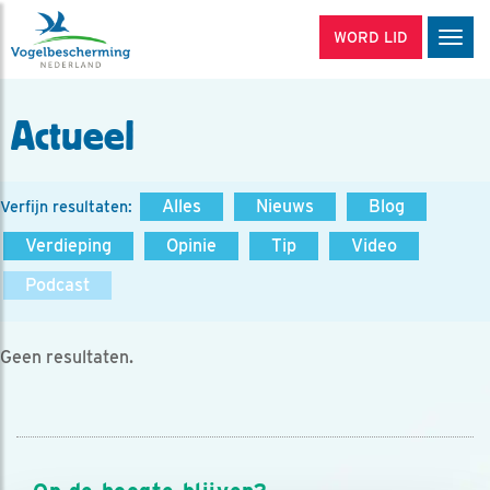
WORD LID
Men
Actueel
Alles
Nieuws
Blog
Verfijn resultaten:
Verdieping
Opinie
Tip
Video
Podcast
Geen resultaten.